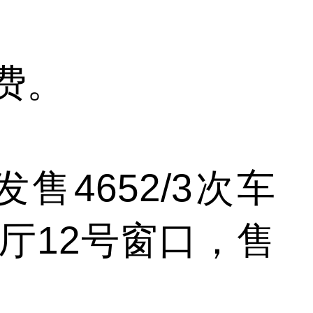
费。
4652/3次车
厅12号窗口，售