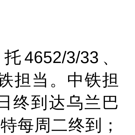
52/3/33、
和蒙铁担当。中铁担
日终到达乌兰巴
浩特每周二终到；