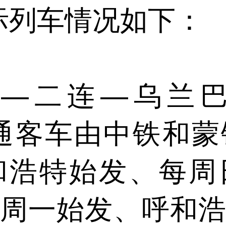
次国际列车情况如下：
—乌兰巴托46
1次直通客车由中铁
和浩特始发、每周
周一始发、呼和