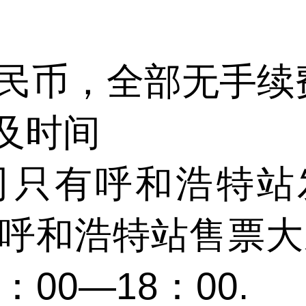
币，全部无手续
及时间
呼和浩特站发售
呼和浩特站售票大
00—18：00.