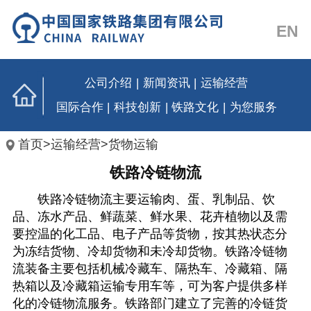
EN
公司介绍
|
新闻资讯
|
运输经营
国际合作
|
科技创新
|
铁路文化
|
为您服务
首页
>
运输经营
>
货物运输
铁路冷链物流
铁路冷链物流主要运输肉、蛋、乳制品、
饮
品
、冻水产品、鲜蔬菜、鲜水果、花卉植物
以及需
要控温
的化工品、电子产品
等货物，按其热状态分
为冻结货物、冷却货物和未冷却货物。铁路冷链物
流装备主要包括机械冷藏车、隔热车、
冷藏
箱、隔
热箱
以及冷藏箱运输专用车
等，可为客户提供多样
化的冷链物流服务。铁路部门建立了完善的冷链货