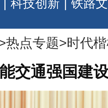
|
科技创新
|
铁路文
>
热点专题
>
时代楷
能交通强国建