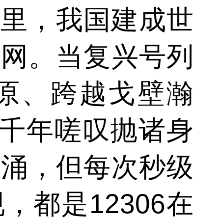
公里，我国建成世
路网。当复兴号列
原、跨越戈壁瀚
的千年嗟叹抛诸身
奔涌，但每次秒级
都是12306在