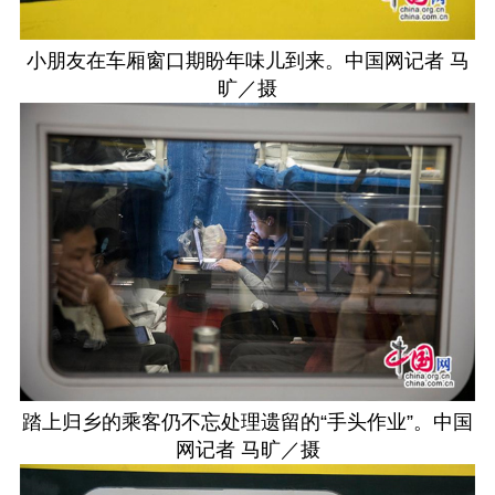
小朋友在车厢窗口期盼年味儿到来。中国网记者 马
旷／摄
踏上归乡的乘客仍不忘处理遗留的“手头作业”。中国
网记者 马旷／摄