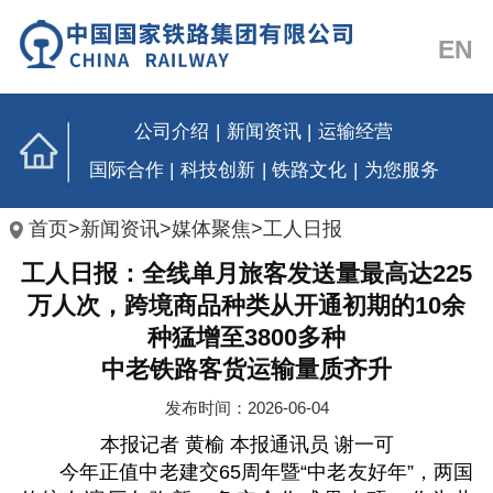
EN
公司介绍
|
新闻资讯
|
运输经营
国际合作
|
科技创新
|
铁路文化
|
为您服务
首页
>
新闻资讯
>
媒体聚焦
>
工人日报
工人日报：全线单月旅客发送量最高达225
万人次，跨境商品种类从开通初期的10余
种猛增至3800多种
中老铁路客货运输量质齐升
发布时间：2026-06-04
本报记者 黄榆 本报通讯员 谢一可
今年正值中老建交65周年暨“中老友好年”，两国