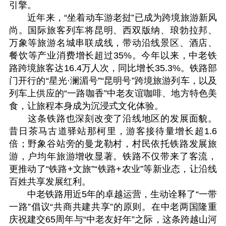
引擎。
近年来，“坐着动车游老挝”已成为跨境旅游新风
尚。国际旅客列车将昆明、西双版纳、琅勃拉邦、
万象等旅游名城串联成线，带动沿线景区、酒店、
餐饮等产业消费增长超过35%。今年以来，中老铁
路跨境旅客达16.4万人次，同比增长35.3%。铁路部
门开行的“星光·澜湄号”“昆明号”跨境旅游列车，以及
列车上供应的“一路咖香”中老友谊咖啡、地方特色美
食，让旅程本身成为沉浸式文化体验。
这条铁路也深刻改变了沿线地区的发展面貌。
昔日茶马古道驿站那柯里，游客接待量增长超1.6
倍；野象谷站旁的曼龙勒村，村民依托铁路发展旅
游，户均年旅游增收显著。铁路不仅带来了客流，
更推动了“铁路+文旅”“铁路+农业”等新业态，让沿线
百姓共享发展红利。
中老铁路用近5年的卓越运营，生动诠释了“一带
一路”倡议“共商共建共享”的原则。在中老两国隆重
庆祝建交65周年与“中老友好年”之际，这条跨越山河