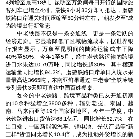
4列增至最高18列。昆明至万象间每日开行的国际旅
客列车已增至4列，最快9小时36分即可抵达，磨憨
铁路口岸通关时间压缩至50分钟左右，“朝发夕至”成
为跨境出行新常态。
中老铁路不仅是一条交通线，更是一条活跃的
经济走廊。它显著降低了区域物流成本，据世界银
行报告显示，万象至昆明间的陆路运输成本下降
40%至50%。今年1至5月，经中老铁路运输的跨境
进口水果达10.79万吨，同比增长超30%，其中榴莲
运输量同比增长94.2%。磨憨铁路口岸单日入境水果
量最高达3665吨，东南亚鲜果通过“中老泰”全铁冷链
专列最快3天即可直达中国百姓餐桌。
如今的中老铁路，跨境商品种类已从开通初期
的10余种猛增至3800多种，辐射老挝、泰国、越
南、马来西亚等19个国家和地区。今年一季度，中
老铁路进出口货值达68.1亿元，同比增长62.7%。在
出口端，中国新能源汽车、锂电池、光伏产品等“新
三样”货值同比增长10.4倍，成为推动外贸增长的新