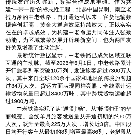
传统友谊历久弥新，务实合作成果丰硕。作为共
建“一带一路”的标志性工程，北起中国昆明、南至老
挝万象的中老铁路，自开通运营以来，客货运输数
据连创新高，黄金大通道效应持续放大，正以实实
在在的卓越成效，为构建中老命运共同体注入强劲
动能，为区域繁荣发展开辟崭新空间，也为两国友
好关系增添了生动注脚。
最新统计数据显示，中老铁路已成为区域互联
互通的主动脉。截至2026年6月1日，中老铁路累计
开行旅客列车突破10万列，发送旅客超过7300万人
次，其中来自全球120余个国家和地区的跨境旅客超
过84万人次。货运方面表现同样亮眼，全线累计运
输货物总量已超过8400万吨，其中跨境货物运输超
过1900万吨。
中老铁路实现了从“通”到“畅”、从“畅”到“旺”的华
丽蜕变。全线单月旅客发送量从开通初期的约60万
人次，跃升至最高225万人次，增长近3倍。中国段
日均开行客车从最初的8列增至最高86列，老挝段从