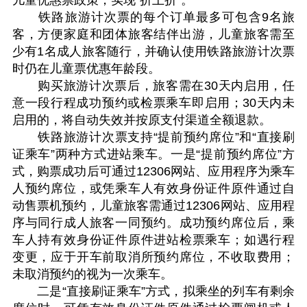
儿童优惠票政策，实现“折上折”。
铁路旅游计次票的每个订单最多可包含9名旅
客，方便家庭和团体旅客结伴出游，儿童旅客需至
少有1名成人旅客随行，并确认使用铁路旅游计次票
时仍在儿童票优惠年龄段。
购买旅游计次票后，旅客需在30天内启用，任
意一段行程成功预约或检票乘车即启用；30天内未
启用的，将自动失效并按原支付渠道全额退款。
铁路旅游计次票支持“提前预约席位”和“直接刷
证乘车”两种方式进站乘车。一是“提前预约席位”方
式，购票成功后可通过12306网站、应用程序为乘车
人预约席位，或凭乘车人有效身份证件原件通过自
动售票机预约，儿童旅客需通过12306网站、应用程
序与同行成人旅客一同预约。成功预约席位后，乘
车人持有效身份证件原件进站检票乘车；如遇行程
变更，应于开车前取消所预约席位，不收取费用；
未取消预约的视为一次乘车。
二是“直接刷证乘车”方式，拟乘坐的列车有剩余