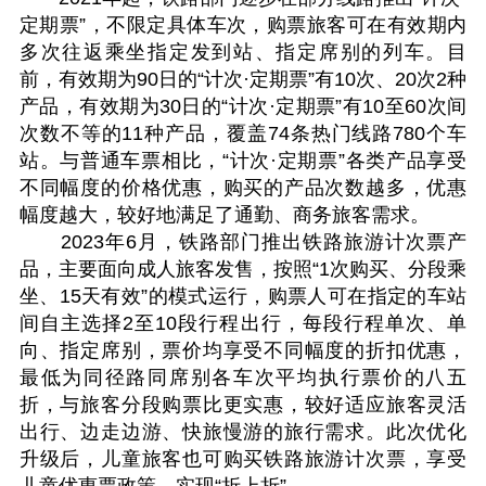
定期票”，不限定具体车次，购票旅客可在有效期内
多次往返乘坐指定发到站、指定席别的列车。目
前，有效期为90日的“计次·定期票”有10次、20次2种
产品，有效期为30日的“计次·定期票”有10至60次间
次数不等的11种产品，覆盖74条热门线路780个车
站。与普通车票相比，“计次·定期票”各类产品享受
不同幅度的价格优惠，购买的产品次数越多，优惠
幅度越大，较好地满足了通勤、商务旅客需求。
2023年6月，铁路部门推出铁路旅游计次票产
品，主要面向成人旅客发售，按照“1次购买、分段乘
坐、15天有效”的模式运行，购票人可在指定的车站
间自主选择2至10段行程出行，每段行程单次、单
向、指定席别，票价均享受不同幅度的折扣优惠，
最低为同径路同席别各车次平均执行票价的八五
折，与旅客分段购票比更实惠，较好适应旅客灵活
出行、边走边游、快旅慢游的旅行需求。此次优化
升级后，儿童旅客也可购买铁路旅游计次票，享受