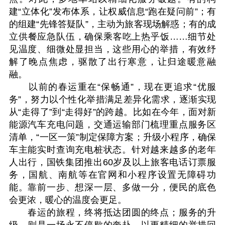
建“立体化”发布体系，让权威信息“跑在疑问前”；有
的组建“先锋答疑队”，主动为旅客现场解惑；有的成
立供餐应急队伍，确保乘客吃上热乎饭……细节处
见温度、细微处显担当，这些用心的举措，有效纾
解了晚点焦虑，驱散了出行寒意，让归途暖意融
融。
以前的春运重在“保畅通”，现在更追求“优服
务”，努力以个性化举措满足差异化需求，逐渐实现
从“走得了”到“走得好”的跨越。比如在今年，面对新
能源汽车充电问题，交通运输部门梳理重点服务区
清单，“一区一策”制定保障方案；升级小程序，确保
车主能实时查询充电桩状态。针对越来越多的老年
人出行，国铁集团推出60岁及以上旅客电话订票服
务，国航、南航等在官网和小程序设置无障碍功
能。靠前一步、想深一层、多做一分，便民的底色
会更浓，暖心的温度会更足。
春运的旅程，终将抵达团圆的终点；服务的升