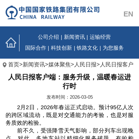
EN
公司介绍
|
新闻资讯
|
运输经营
国际合作
|
科技创新
|
铁路文化
|
为您服务
首页
>
新闻资讯
>
媒体聚焦
>
人民日报
>
人民日报客户
人民日报客户端：服务升级，温暖春运进
端
行时
发布时间：2026-03-05
2月2日，2026年春运正式启动。预计95亿人次
的跨区域流动，既是对交通能力的考验，也是对服
务质效的检验。
前不久，受强降雪天气影响，部分列车出现晚
点。对此，多地车站以精细化服务破题。有的构