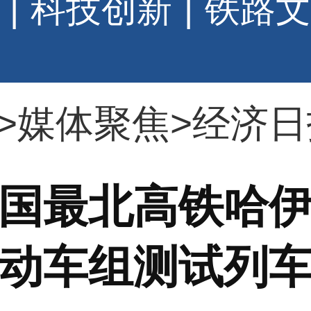
|
科技创新
|
铁路文
>
媒体聚焦
>
经济日
国最北高铁哈
动车组测试列