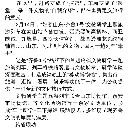
在这里，赶路变成了“探馆”，车厢变成了“课
堂”，每一件文物的“自我介绍”，都在重新定义旅行
的意义。
2月14日，“好客山东·齐鲁1号”文物研学主题旅
游列车在泰山站鸣笛首发。蛋壳黑陶高柄杯、商亚
醜钺、九旒冕、西汉长信宫灯、战国透雕龙凤纹铜
辅首……山东、河北两地的文物，因为一趟列车“牵
手”。
这是“齐鲁1号”品牌下的首趟跨省文物研学主题
旅游列车。列车将铁路客运与文物展示、研学体验
深度融合，打造成钢轨上的“移动博物馆”，集出行、
旅游、逛馆、看展、娱乐等功能于一体，为公众提
供了一种全新的文化旅行方式。
文物研学主题旅游列车联合山东博物馆、泰安
市博物馆、齐文化博物馆等十余家文博单位，形
成“车上研学+车下探馆”联动模式，多维度呈现齐鲁
文明的厚度与温度。
跨省联动