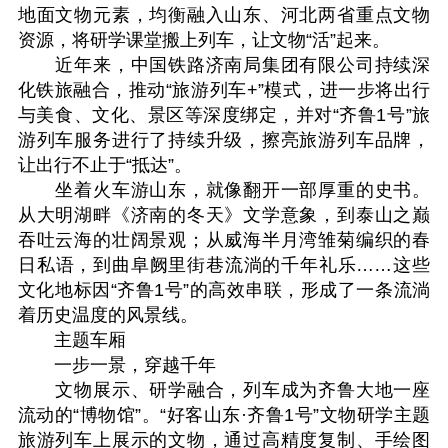
地面文物元素，均衡融入山东、河北两省重点文物
资源，将研学课堂搬上列车，让文物“活”起来。
近年来，中国铁路济南局集团有限公司持续深
化铁旅融合，推动“旅游列车+”模式，进一步将出行
与美食、文化、景区等深度绑定，并对“齐鲁1号”旅
游列车服务进行了持续升级，擦亮旅游列车品牌，
让出行不止于“抵达”。
坐着火车游山东，就像翻开一部厚重的史书。
从大明湖畔《济南的冬天》文学意象，到泰山之巅
吞吐云海的壮阔景观；从威海半月湾雏菊编织的春
日私语，到曲阜阙里街巷流淌的千年礼乐……这些
文化地标因“齐鲁1号”的高效串联，形成了一条流淌
着历史温度的风景线。
主题车厢
一步一景，穿越千年
文物展示、研学融合，列车成为齐鲁大地一座
流动的“博物馆”。“好客山东·齐鲁1号”文物研学主题
旅游列车上展示的文物，通过高精度复制、手绘图