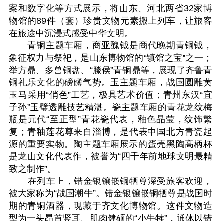
案和数字化等方式展示，将山东、河北两省32家博
物馆的89件（套）珍贵文物元素搬上列车，让旅客
在旅途中沉浸式感受中华文明。
青铜主题车厢，商亚醜钺‌是商代晚期青铜钺，
象征权力与祭祀，是山东博物馆的“镇馆之宝”之一；‌
举方鼎、多兽铜盘、“滕侯”青铜鼎等，展现了齐鲁青
铜礼乐文化的磅礴气势。玉主题车厢，‌战国圆雕黄
玉马‌采用“俏色”工艺，极具艺术价值；‌青州东汉“宜
子孙”玉璧‌透雕技艺精湛。‌瓷主题车厢的‌青花龙纹梅
瓶是元代“至正型”青花瓷代表，釉色晶莹，纹饰繁
复；‌青釉莲花尊来自淄博，是代表中国北方青瓷起
源的重要实物。陶主题车厢展示的‌蛋壳黑陶高柄杯
是龙山文化代表作，被誉为“四千年前地球文明最精
致之制作”。
‌‌在列车上，错金银镶嵌铜牺尊深受旅客欢迎，
被大家称为“战国潮牛”。错金银镶嵌铜牺尊是战国时
期的青铜酒器，现藏于齐文化博物馆。这件文物造
型为一头昂首竖耳、肌肉健硕的“小牛犊”，通体以错