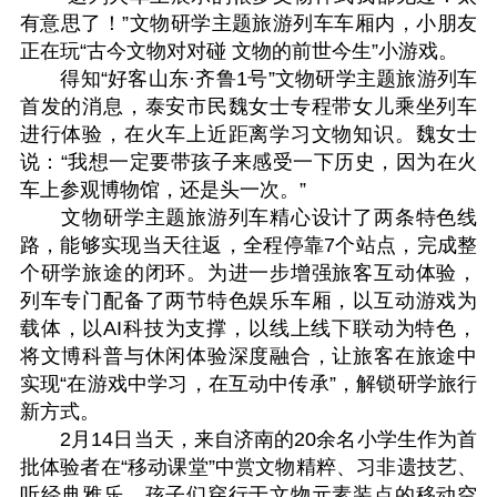
有意思了！”文物研学主题旅游列车车厢内，小朋友
正在玩“古今文物对对碰 文物的前世今生”小游戏。
得知“好客山东·齐鲁1号”文物研学主题旅游列车
首发的消息，泰安市民魏女士专程带女儿乘坐列车
进行体验，在火车上近距离学习文物知识。魏女士
说：“我想一定要带孩子来感受一下历史，因为在火
车上参观博物馆，还是头一次。”
文物研学主题旅游列车精心设计了两条特色线
路，能够实现当天往返，全程停靠7个站点，完成整
个研学旅途的闭环。为进一步增强旅客互动体验，
列车专门配备了两节特色娱乐车厢，以互动游戏为
载体，以AI科技为支撑，以线上线下联动为特色，
将文博科普与休闲体验深度融合，让旅客在旅途中
实现“在游戏中学习，在互动中传承”，解锁研学旅行
新方式。
2月14日当天，来自济南的20余名小学生作为首
批体验者在“移动课堂”中赏文物精粹、习非遗技艺、
听经典雅乐。孩子们穿行于文物元素装点的移动空