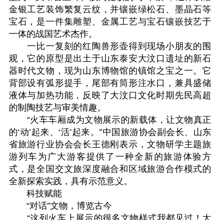
金银工艺装饰繁复云纹，并镶嵌绿松石、墨晶石等
宝石，是一件集雕塑、金属工艺与宝石镶嵌技艺于
一体的战国艺术杰作。
一比一复刻的红陶兽形壶得到现场小朋友的围
观，它的原型是出土于山东泰安大汶口遗址的新石
器时代文物，现为山东博物馆的镇馆之宝之一。它
背部设有弧形提手，尾部有筒形注水口，兼具盛储
液体与加热功能，反映了大汶口文化时期先民高超
的制陶技艺与审美情趣。
“火车车厢成为文物展示的新载体，让文物真正
的‘动’起来、‘活’起来。”中国旅游协会副会长、山东
省旅游行业协会会长王德刚表示，文物研学主题旅
游列车为广大游客提供了一种全新的旅游体验方
式，是全国交文旅深度融合和区域旅游合作模式的
全新探索实践，具有示范意义。
科技赋能
“对话”文物，博览古今
“这列火车上展示的很多文物样式我都见过！太