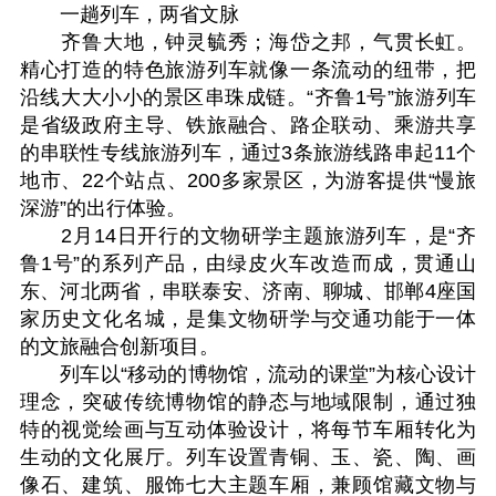
一趟列车，两省文脉
齐鲁大地，钟灵毓秀；海岱之邦，气贯长虹。
精心打造的特色旅游列车就像一条流动的纽带，把
沿线大大小小的景区串珠成链。“齐鲁1号”旅游列车
是省级政府主导、铁旅融合、路企联动、乘游共享
的串联性专线旅游列车，通过3条旅游线路串起11个
地市、22个站点、200多家景区，为游客提供“慢旅
深游”的出行体验。
2月14日开行的文物研学主题旅游列车，是“齐
鲁1号”的系列产品，由绿皮火车改造而成，贯通山
东、河北两省，串联泰安、济南、聊城、邯郸4座国
家历史文化名城，是集文物研学与交通功能于一体
的文旅融合创新项目。
列车以“移动的博物馆，流动的课堂”为核心设计
理念，突破传统博物馆的静态与地域限制，通过独
特的视觉绘画与互动体验设计，将每节车厢转化为
生动的文化展厅。列车设置青铜、玉、瓷、陶、画
像石、建筑、服饰七大主题车厢，兼顾馆藏文物与