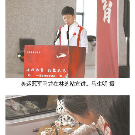
奥运冠军马龙在林芝站宣讲。马生明 摄