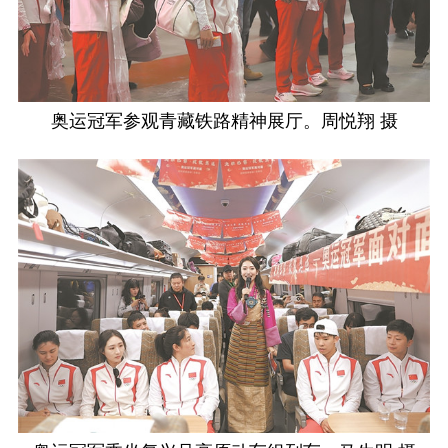
奥运冠军参观青藏铁路精神展厅。周悦翔 摄