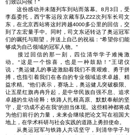
们致以问候！”
这份感动并未随列车到站而落幕。8月3日，受
李磊委托，西宁客运段京藏车队Z22次列车长司文
东，在北京西站将这封跨越4000多公里的回信，交
到了左宏量手中。同时，司文东还转达了奥运冠军
们的嘱托与期望，并送上自己的祝福：“希望你们能
够成为自己领域的冠军人物。”
接过回信的那一刻，四位清华学子难掩激
动。“这是一个惊喜，也是一种鼓励！”王珺仪
说，“奥运健儿的事迹激励着我们不畏艰难、勇于拼
搏，也指引着我们在各自的专业领域追求卓越、精
益求精。”他们表示，赛场上，奥运健儿突破极限、
让五星红旗冉冉升起，是中华民族自强不息、追求
卓越的生动诠释；铁路人扎根高原、默默奉献的坚
守，是“功成不必在我”的担当体现。这些精神都将成
为他们前行的力量，未来会继续把论文写在祖国大
地上，在学术科研与社会实践的道路上勇担使命。
从奥运冠军与铁路人共话坚守，到清华学子与