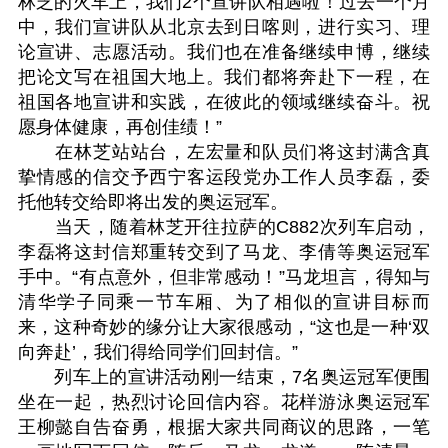
林芝的火车上，我们2个宣讲队相遇啦！过去一个月
中，我们宣讲队从北京去到日喀则，进行实习、理
论宣讲、志愿活动。我们也在准备继续申博，继续
把论文写在祖国大地上。我们都将奔赴下一程，在
祖国各地宣讲和实践，在彼此的领域继续奋斗。祝
愿身体健康，再创佳绩！”
在林芝站站台，左宏量和队员们将这封满含真
挚情感的信交予西宁客运段党办工作人员李磊，委
托他转交给即将出发的奥运冠军。
当天，随着林芝开往拉萨的C882次列车启动，
李磊将这封信郑重转交到了马龙、李倩等奥运冠军
手中。“有点意外，但非常感动！”马龙坦言，得知与
清华学子同乘一节车厢、为了相似的宣讲目标而
来，这种奇妙的缘分让大家很感动，“这也是一种‘双
向奔赴’，我们得给同学们回封信。”
列车上的宣讲活动刚一结束，7名奥运冠军便围
坐在一起，热烈讨论回信内容。花样游泳奥运冠军
王柳懿自告奋勇，根据大家共同商议的思路，一笔