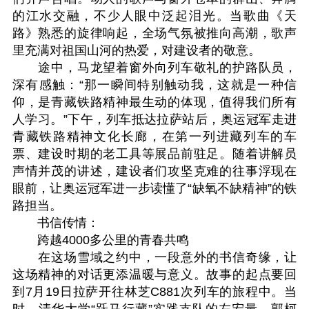
的江水交融，不少人眼中泛起泪光。当歌曲《天
路》熟悉的旋律响起，全场气氛被推向高潮，歌声
里充满对祖国山河的热爱，对建设者的敬意。
途中，马龙望着窗外向列车敬礼的护路队员，
深有感触：“那一瞬间特别触动我，这就是一种信
仰，是青藏铁路精神最生动的体现，值得我们所有
人学习。”下午，列车抵达拉萨站后，奥运冠军走进
青藏铁路精神文化长廊，在第一列进藏列车的车
票、建设时期的老工具等展品前驻足。随着讲解员
声情并茂的讲述，建设者们攻坚克难的往事浮现在
眼前，让奥运冠军进一步读懂了“缺氧不缺精神”的铁
路担当。
书信传情：
跨越4000多公里的青春共鸣
在这场雪域之约中，一段意外的书信奇缘，让
这场精神的对话更添温暖与意义。故事的起点要回
到7月19日拉萨开往林芝C881次列车的旅程中。当
时，清华大学“跃马行藏”实践支队的左宏量、郭柯