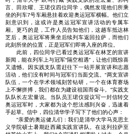
言、田欣曜、王珺仪四位同学，偶然发现他们所乘
坐的列车7号车厢悬挂着欢迎奥运冠军横幅。他们立
刻意识到，这或许是奥运冠军宣讲活动的专属车
厢。更巧的是，工作人员告知他们，这趟车抵达林
芝后，奥运冠军将乘坐后续列车返回拉萨，而他们
此刻所坐的位置，正是冠军们即将入座的席位。
此前，四位同学已看过奥运冠军在林芝的宣讲
新闻，能在列车上与冠军“隔空相遇”，让他们既惊喜
又遗憾。因实践支队需赶往下一站开展宣讲和志愿
活动，他们没有时间与冠军们当面交流。“两支宣讲
队伍，一个在学术领域刻苦钻研，一个在体育赛场
上不懈拼搏，我们都在为建设祖国而奋斗。”实践支
队队长左宏量说。当队员王珺仪提议写一封信转交
奥运冠军时，大家都为这个想法感到兴奋，迅速着
手起草。信中，四位清华学子写下了他们的心声：
“亲爱的奥运健儿们：我们是清华大学马克思主
义学院硕士暑期赴西藏实践宣讲队。在这列拉萨至