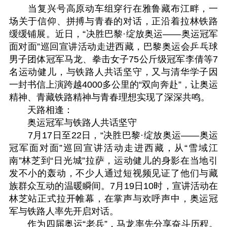
当复兴号高原动车组穿行在雅鲁藏布江畔，一
场关于信仰、拼搏与青春的对话，正沿着拉林铁路
缓缓铺展。近日，“决胜巴黎·绽放奥运——奥运冠军
面对面”巡回宣讲活动走进西藏，巴黎奥运会乒乓球
男子团体冠军马龙、拳击女子75公斤级冠军李倩等7
名运动健儿，与铁路人共话坚守，又与清华学子因
一封书信上演跨越4000多公里的“双向奔赴”，让奥运
精神、青藏铁路精神与青春理想实现了深深共鸣。
天路相逢：
奥运冠军与铁路人共话坚守
7月17日至22日，“决胜巴黎·绽放奥运——奥运
冠军面对面”巡回宣讲活动走进西藏，从“雪域江
南”林芝到“日光城”拉萨，运动健儿的身影在当地引
发不小的轰动，不少人通过短视频见证了他们与藏
族群众互动的温暖瞬间。7月19日10时，宣讲活动在
林芝站正式拉开帷幕，在掌声与欢呼声中，奥运冠
军与铁路人率先开启对话。
作为四届奥运“老兵”，马龙率先分享奋斗历程。