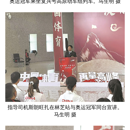
奥运冠军乘坐复兴号高原动车组列车。马生明 摄
指导司机斯朗旺扎在林芝站与奥运冠军同台宣讲。
马生明 摄