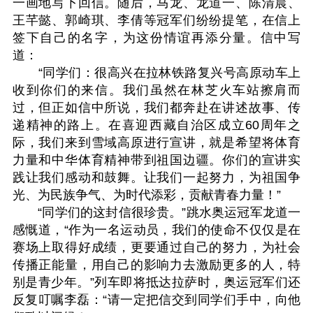
一画地写下回信。随后，马龙、龙道一、陈清晨、
王芊懿、郭崎琪、李倩等冠军们纷纷提笔，在信上
签下自己的名字，为这份情谊再添分量。信中写
道：
“同学们：很高兴在拉林铁路复兴号高原动车上
收到你们的来信。我们虽然在林芝火车站擦肩而
过，但正如信中所说，我们都奔赴在讲述故事、传
递精神的路上。在喜迎西藏自治区成立60周年之
际，我们来到雪域高原进行宣讲，就是希望将体育
力量和中华体育精神带到祖国边疆。你们的宣讲实
践让我们感动和鼓舞。让我们一起努力，为祖国争
光、为民族争气、为时代添彩，贡献青春力量！”
“同学们的这封信很珍贵。”跳水奥运冠军龙道一
感慨道，“作为一名运动员，我们的使命不仅仅是在
赛场上取得好成绩，更要通过自己的努力，为社会
传播正能量，用自己的影响力去激励更多的人，特
别是青少年。”列车即将抵达拉萨时，奥运冠军们还
反复叮嘱李磊：“请一定把信交到同学们手中，向他