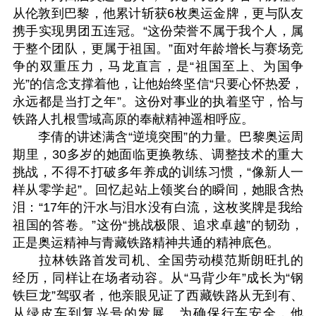
从伦敦到巴黎，他累计斩获6枚奥运金牌，更与队友
携手实现男团五连冠。“这份荣誉不属于我个人，属
于整个团队，更属于祖国。”面对年龄增长与赛场竞
争的双重压力，马龙直言，是“祖国至上、为国争
光”的信念支撑着他，让他始终坚信“只要心怀热爱，
永远都是当打之年”。这份对事业的执着坚守，恰与
铁路人扎根雪域高原的奉献精神遥相呼应。
李倩的讲述满含“逆境突围”的力量。巴黎奥运周
期里，30多岁的她面临更换教练、调整技术的重大
挑战，不得不打破多年养成的训练习惯，“像新人一
样从零学起”。回忆起站上领奖台的瞬间，她眼含热
泪：“17年的汗水与泪水没有白流，这枚奖牌是我给
祖国的答卷。”这份“挑战极限、追求卓越”的韧劲，
正是奥运精神与青藏铁路精神共通的精神底色。
拉林铁路首发司机、全国劳动模范斯朗旺扎的
经历，同样让在场者动容。从“马背少年”成长为“钢
铁巨龙”驾驭者，他亲眼见证了西藏铁路从无到有、
从绿皮车到复兴号的发展。为确保行车安全，他