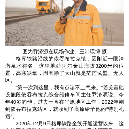
图为乔济源在现场作业。王叶瑛博 摄
格库铁路沿线的依吞布拉克镇，因附近一眼清
澈泉水得名。这里地处阿尔金山海拔3200米的位
置，高寒缺氧，周围除了大山就是茫茫戈壁、无人
区。
“第一次到这里，我有点喘不上气来。”若羌基础
设施段依吞布拉克综合维修车间主任乔济源说。今
年40岁的他，过去一直在平原地区工作，2022年刚
到依吞布拉克站区，就收到了高原给予他的“特别礼
遇”。
2020年12月9日格库铁路全线开通运营以来，这