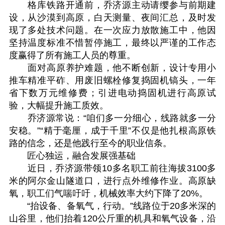
格库铁路开通前，乔济源主动请缨参与前期建
设，从沙漠到高原，白天测量、夜间汇总，及时发
现了多处技术问题。在一次应力放散施工中，他因
坚持温度标准不惜暂停施工，最终以严谨的工作态
度赢得了所有施工人员的尊重。
面对高原养护难题，他不断创新，设计专用小
推车精准平砟、用废旧螺栓修复捣固机镐头，一年
省下数万元维修费；引进电动捣固机进行高原试
验，大幅提升施工质效。
乔济源常说：“咱们多一分细心，线路就多一分
安稳。”“精于毫厘，成于千里”不仅是他扎根高原铁
路的信念，还是他践行至今的职业信条。
匠心独运，融合发展强基础
近日，乔济源带领10多名职工前往海拔3100多
米的阿尔金山隧道口，进行点外维修作业。高原缺
氧，职工们气喘吁吁，机械效率大约下降了20%。
“抬设备、备氧气，行动。”线路位于20多米深的
山谷里，他们抬着120公斤重的机具和氧气设备，沿