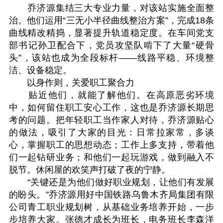
乔济源集结三大专业力量，对该站实施全面整
治。他们运用“三无小半径曲线整治方案”，完成18条
曲线精改精捣，显著提升轨道稳定度。在车间党支
部书记孙卫配合下，党员攻坚队啃下了大量“硬骨
头”，该站也成为全段标杆——线路平稳、环境整
洁、设备稳定。
以身作则，关爱职工聚合力
贴近他们，就能了解他们。在高原恶劣环境
中，如何留住职工安心工作，这也是乔济源长期思
考的问题。把年轻职工当作家人对待，乔济源贴心
的做法，吸引了大家的目光：日常拉家常，多谈
心，掌握职工的思想动态；工作上多支持，带着他
们一起钻研业务；和他们一起玩游戏，做到融入不
脱节。休闲屋的欢笑声打破了夜的宁静。
“关键还是为他们做好职业规划，让他们有发展
的盼头。”乔济源用好中国铁路乌鲁木齐局集团有限
公司青工职业规划树，从基础业务培养开始，一步
步培养大家。张德才成长为班长，电务班长李森洋