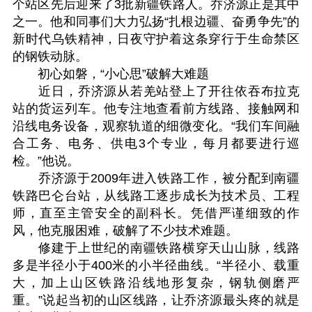
个站区先后迎来了3批新疆铁路人。乔济源正是其中
之一。他和同事们大力弘扬“扎根边疆、奋勇争先”的
新时代乌铁精神，日夜守护着这条穿行于生命禁区
的钢铁动脉。
初心如磐，“小心思”破解大难题
近日，乔济源从若羌站登上了开往依吞布拉克
站的货运列车。他专注地查看前方线路、接触网和
沿线电务设备，观察轨道的细微变化。“我们车间融
合工务、电务、供电3个专业，每月都要进行巡
检。”他说。
乔济源于2009年进入铁路工作，被分配到南疆
铁路巴仑台站，从线路工逐步成长为技术员、工程
师，直至主管安全的副科长。凭借严谨细致的作
风，他克服困难，破解了不少技术难题。
修建于上世纪的南疆铁路横穿天山山脉，线路
多是半径小于400米的小半径曲线。“半径小、载重
大，加上山区铁路沿线地形复杂，钢轨侧磨严
重。”说起当初的山区线路，让乔济源最头疼的就是