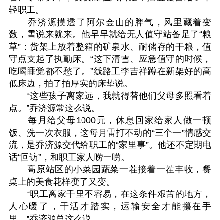
轻职工。
乔济源摸透了阿尔金山的脾气，风里藏着变
数，雪说来就来。他早早就给无人值守站备足了“粮
草”：货架上放着整箱的矿泉水、耐储存的干粮，值
守点支起了执勤床。“这下清雪、应急值守的时候，
吃喝睡觉都不愁了。”线路工李吉祥蹲在新架好的高
低床边，拍了拍厚实的床垫说。
“这些孩子离家远，我就得替他们父母多照看着
点。”乔济源常这么说。
每月给父母1000元，休息回家给家人做一顿
饭、洗一次衣服，这每月雷打不动的“三个一”情感交
流，是乔济源交代给职工的“家里事”。他还不定期电
话“回访”，和职工家人唠一唠。
高原站区的小菜园蔬菜一茬接着一茬丰收，餐
桌上的美食花样变了又变。
“职工离家千里不容易，在这条件艰苦的地方，
人心暖了，干活才踏实，运输安全才能攥在手
里。”乔济源总这么说。