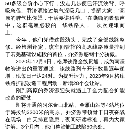
50多级台阶小心下行，没走几步便已汗流浃背、呼
吸急促。乔济源接过氧气深吸几口，提醒大家：“高
原的脾气比你犟，干活要讲科学。”在嘶嘶的吸氧声
中，这群毫厘必较的一线铁路人，一次次迎难而
上。
今年，他们凭借这股劲头，完成了全部线路整
修。经检测评定，该车间管辖的高原线路质量排到
了若羌基础设施段的首位，乔济源感到十分骄傲。
2020年12月9日，格库铁路全线贯通，成为南疆
物资进出的重要通道。该线路列车开行数量逐年递
增，现每日已达24对。为提升运力，2023年9月格库
铁路扩能改造工程启动，新增28个会让站。
刚到高原的乔济源迎头就遇上了全力配合扩能
改造的硬仗。
即将开通的阿尔金山北站、金雁山站等4站均位
于海拔约3200米的高原。乔济源带领骨干日夜奋战
在现场：白天排查隐患，夜间研读标准，再为大家
讲解。3个月内，他们整治施工缺陷50余处。