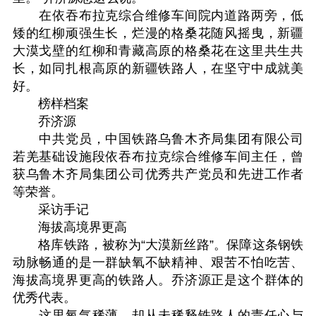
在依吞布拉克综合维修车间院内道路两旁，低
矮的红柳顽强生长，烂漫的格桑花随风摇曳，新疆
大漠戈壁的红柳和青藏高原的格桑花在这里共生共
长，如同扎根高原的新疆铁路人，在坚守中成就美
好。
榜样档案
乔济源
中共党员，中国铁路乌鲁木齐局集团有限公司
若羌基础设施段依吞布拉克综合维修车间主任，曾
获乌鲁木齐局集团公司优秀共产党员和先进工作者
等荣誉。
采访手记
海拔高境界更高
格库铁路，被称为“大漠新丝路”。保障这条钢铁
动脉畅通的是一群缺氧不缺精神、艰苦不怕吃苦、
海拔高境界更高的铁路人。乔济源正是这个群体的
优秀代表。
这里氧气稀薄，却从未稀释铁路人的责任心与