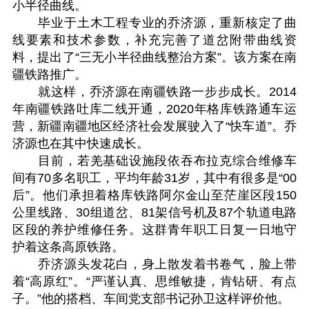
小半径曲线。
毕业于土木工程专业的乔济源，重新核定了曲
线要素和技术参数，补充完善了道岔附带曲线资
料，提出了“三无小半径曲线整治方案”。该方案在南
疆铁路推广。
就这样，乔济源在南疆铁路一步步成长。2014
年南疆铁路吐库二线开通，2020年格库铁路通车运
营，新疆南疆地区经济社会发展驶入了“快车道”。乔
济源也在其中快速成长。
目前，若羌基础设施段依吞布拉克综合维修车
间有70多名职工，平均年龄31岁，其中有很多是“00
后”。他们承担着格库铁路阿尔金山至茫崖区段150
公里线路、30组道岔、81架信号机及87个轨道电路
区段的养护维修任务。这群青年职工日复一日地守
护着这条高原铁路。
乔济源头发花白，身上散发着书卷气，脸上带
着“高原红”。“严谨认真、思维敏捷，肯钻研、有点
子。”他的搭档、车间党支部书记孙卫这样评价他。