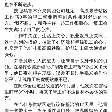
也在不断进步。
按照乌鲁木齐局集团公司规定，高原艰苦站区
工作满3年的职工就要调整到条件相对舒适的地
方。“我不想走，和乔主任一起工作很顺心。”职工徐
生文说出了自己的心声。
工作中关注、生活上关心、职业发展上关照，
这一系列的措施，拉近了乔济源和年轻职工的心，
也坚定了他们扎根高原铁路、护航进出疆大通道的
决心。
乔济源吸引人的魅力，还来自于以身作则的引
领。在格库铁路新疆段扩能改造工程攻坚的200多天
里，他日夜扎根在现场，误差不超过半毫米的作业
水平，让线路工杨虎明钦佩不已。
在阿尔金山道岔改造的3个月里，他次次在雪地
里盯守3个小时，换来了青工们不达目标不罢休的誓
言。
在巴什考供站区进行设备整治的17天里，他冒
着严寒带头干，夜夜睡在风口处，把温暖留给了年