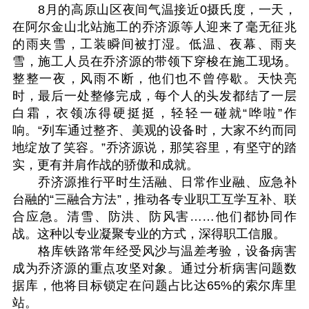
8月的高原山区夜间气温接近0摄氏度，一天，
在阿尔金山北站施工的乔济源等人迎来了毫无征兆
的雨夹雪，工装瞬间被打湿。低温、夜幕、雨夹
雪，施工人员在乔济源的带领下穿梭在施工现场。
整整一夜，风雨不断，他们也不曾停歇。天快亮
时，最后一处整修完成，每个人的头发都结了一层
白霜，衣领冻得硬挺挺，轻轻一碰就“哗啦”作
响。“列车通过整齐、美观的设备时，大家不约而同
地绽放了笑容。”乔济源说，那笑容里，有坚守的踏
实，更有并肩作战的骄傲和成就。
乔济源推行平时生活融、日常作业融、应急补
台融的“三融合方法”，推动各专业职工互学互补、联
合应急。清雪、防洪、防风害……他们都协同作
战。这种以专业凝聚专业的方式，深得职工信服。
格库铁路常年经受风沙与温差考验，设备病害
成为乔济源的重点攻坚对象。通过分析病害问题数
据库，他将目标锁定在问题占比达65%的索尔库里
站。