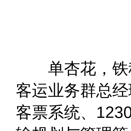
单杏花，铁科
客运业务群总经
客票系统、
123