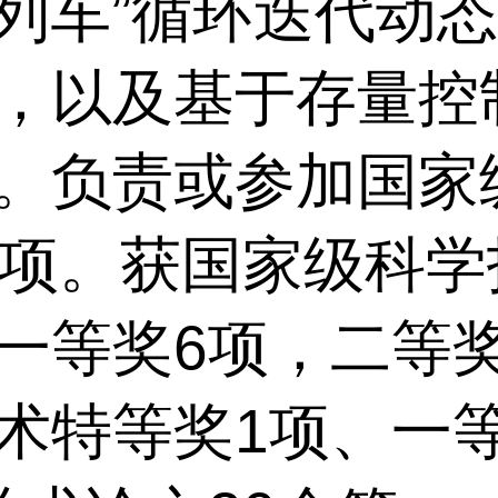
列车”循环迭代动
，以及基于存量控
。负责或参加国家
项。获国家级科学
一等奖
6
项，二等
术特等奖
1
项、一