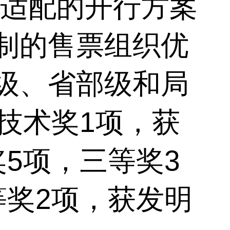
态适配的开行方案
制的售票组织优
级、省部级和局
技术奖
1
项，获
奖
5
项，三等奖
3
等奖
2
项，获发明