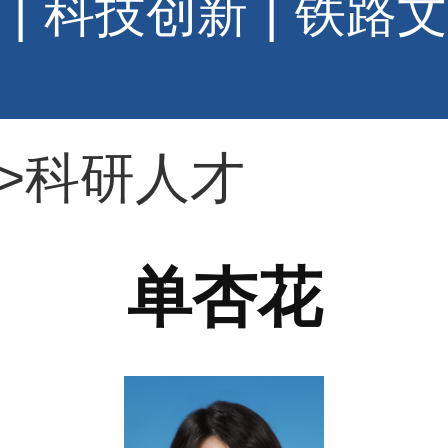
|
科技创新
|
铁路文
>
科研人才
单杏花