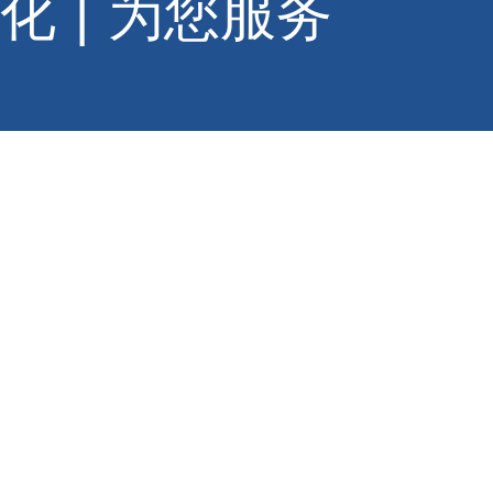
化
|
为您服务