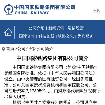
EN
公司介绍
|
新闻资讯
|
运输经营
国际合作
|
科技创新
|
铁路文化
|
为您服务
首页
>
公司介绍
>
公司简介
中国国家铁路集团有限公司简介
中国国家铁路集团有限公司（简称“中国铁路”）
是经国务院批准、依据《中华人民共和国公司法》
设立、由中央管理的国有独资公司。经国务院批
准，公司为国家授权投资机构和国家控股公司。公
司注册资本为
17395
亿元，由财政部代表国务院履行
出资人职责。
根据《中国共产党章程》的规定，公司设立中